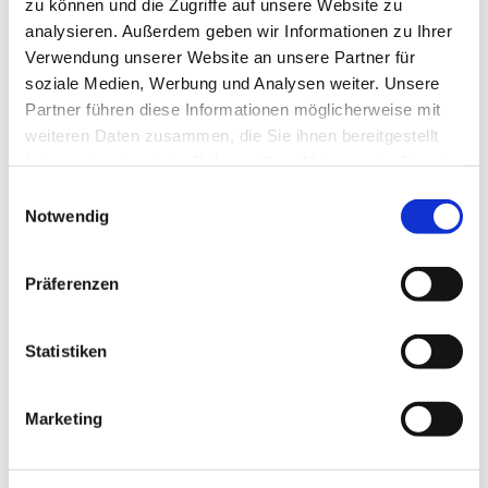
VERARBEITET, UM DIREKTWERBUNG ZU BETREIBEN,
zu können und die Zugriffe auf unsere Website zu
analysieren. Außerdem geben wir Informationen zu Ihrer
SO HABEN SIE DAS RECHT, JEDERZEIT
Verwendung unserer Website an unsere Partner für
WIDERSPRUCH GEGEN DIE VERARBEITUNG SIE
soziale Medien, Werbung und Analysen weiter. Unsere
BETREFFENDER PERSONENBEZOGENER DATEN ZUM
Partner führen diese Informationen möglicherweise mit
ZWECKE DERARTIGER WERBUNG EINZULEGEN; DIES
weiteren Daten zusammen, die Sie ihnen bereitgestellt
haben oder die sie im Rahmen Ihrer Nutzung der Dienste
GILT AUCH FÜR DAS PROFILING, SOWEIT ES MIT
gesammelt haben.
Einwilligungsauswahl
SOLCHER DIREKTWERBUNG IN VERBINDUNG STEHT.
Notwendig
WENN SIE WIDERSPRECHEN, WERDEN IHRE
PERSONENBEZOGENEN DATEN ANSCHLIESSEND
Präferenzen
NICHT MEHR ZUM ZWECKE DER DIREKTWERBUNG
VERWENDET (WIDERSPRUCH NACH ART. 21 ABS. 2
Statistiken
DSGVO).
Beschwerde­recht bei der zuständigen
Marketing
Aufsichts­behörde