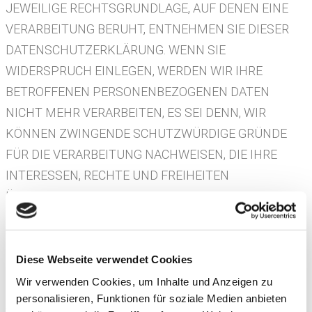
JEWEILIGE RECHTSGRUNDLAGE, AUF DENEN EINE
VERARBEITUNG BERUHT, ENTNEHMEN SIE DIESER
DATENSCHUTZERKLÄRUNG. WENN SIE
WIDERSPRUCH EINLEGEN, WERDEN WIR IHRE
BETROFFENEN PERSONENBEZOGENEN DATEN
NICHT MEHR VERARBEITEN, ES SEI DENN, WIR
KÖNNEN ZWINGENDE SCHUTZWÜRDIGE GRÜNDE
FÜR DIE VERARBEITUNG NACHWEISEN, DIE IHRE
INTERESSEN, RECHTE UND FREIHEITEN
ÜBERWIEGEN ODER DIE VERARBEITUNG DIENT DER
GELTENDMACHUNG, AUSÜBUNG ODER
VERTEIDIGUNG VON RECHTSANSPRÜCHEN
(WIDERSPRUCH NACH ART. 21 ABS. 1 DSGVO).
Diese Webseite verwendet Cookies
Wir verwenden Cookies, um Inhalte und Anzeigen zu
WERDEN IHRE PERSONENBEZOGENEN DATEN
personalisieren, Funktionen für soziale Medien anbieten