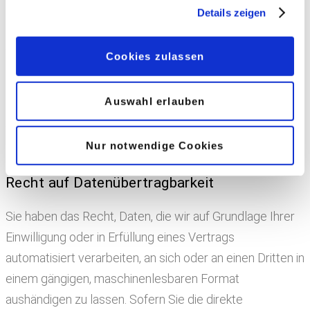
Im Falle von Verstößen gegen die DSGVO steht den
Details zeigen
Betroffenen ein Beschwerderecht bei einer
Aufsichtsbehörde, insbesondere in dem Mitgliedstaat
Cookies zulassen
ihres gewöhnlichen Aufenthalts, ihres Arbeitsplatzes
oder des Orts des mutmaßlichen Verstoßes zu. Das
Auswahl erlauben
Beschwerderecht besteht unbeschadet anderweitiger
verwaltungsrechtlicher oder gerichtlicher
Nur notwendige Cookies
Rechtsbehelfe.
Recht auf Daten­übertrag­barkeit
Sie haben das Recht, Daten, die wir auf Grundlage Ihrer
Einwilligung oder in Erfüllung eines Vertrags
automatisiert verarbeiten, an sich oder an einen Dritten in
einem gängigen, maschinenlesbaren Format
aushändigen zu lassen. Sofern Sie die direkte